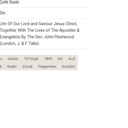
Çelik Baskı
Din
Life Of Our Lord and Saviour Jesus Christ,
Together With The Lives of The Apostles &
Evangelists By The Rev. John Fleetwood
(London, J. & F. Tallis)
sı
Gravür
19.Yüzyıl
1845
Din
İncil
k
Kadın
Çocuk
Peygamber
Kostüm