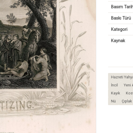
Basım Tarih
Baskı Türü
Kategori
Kaynak
Hazreti Yahya
İncil
Yeni 
Kayık
Kos
Nü
Çıplak