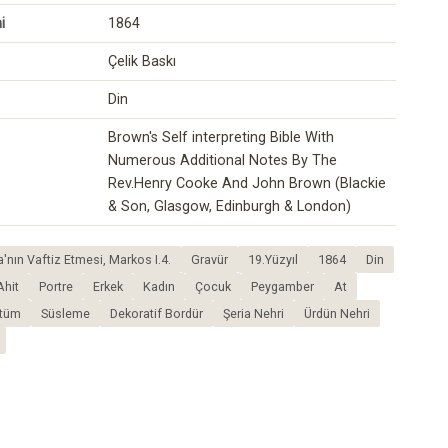
i
1864
Çelik Baskı
Din
Brown's Self interpreting Bible With
Numerous Additional Notes By The
Rev.Henry Cooke And John Brown (Blackie
& Son, Glasgow, Edinburgh & London)
'nın Vaftiz Etmesi, Markos I.4.
Gravür
19.Yüzyıl
1864
Din
Ahit
Portre
Erkek
Kadın
Çocuk
Peygamber
At
tüm
Süsleme
Dekoratif Bordür
Şeria Nehri
Ürdün Nehri