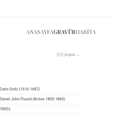
ANASAYFA
GRAVÜR
HARİTA
🇬🇧 English →
Carlo Dolci (1616-1687)
Daniel John Pound (Active 1850-1860)
1850's