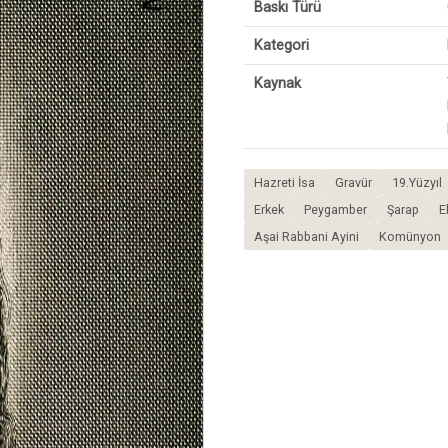
Baskı Türü
Kategori
Kaynak
Hazreti İsa
Gravür
19.Yüzyıl
Erkek
Peygamber
Şarap
E
Aşai Rabbani Ayini
Komünyon