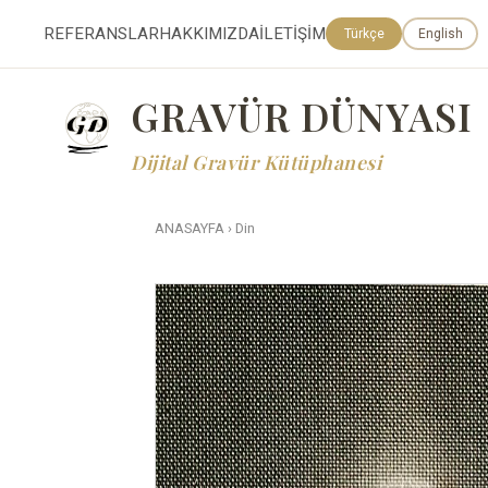
REFERANSLAR
HAKKIMIZDA
İLETİŞİM
Türkçe
English
GRAVÜR DÜNYASI
Dijital Gravür Kütüphanesi
ANASAYFA
›
Din