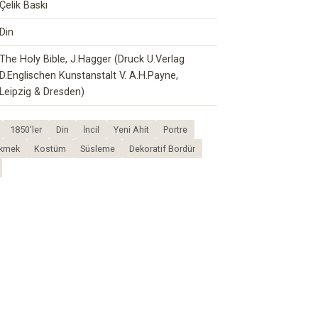
Çelik Baskı
Din
The Holy Bible, J.Hagger (Druck U.Verlag
D.Englischen Kunstanstalt V. A.H.Payne,
Leipzig & Dresden)
1850'ler
Din
İncil
Yeni Ahit
Portre
kmek
Kostüm
Süsleme
Dekoratif Bordür