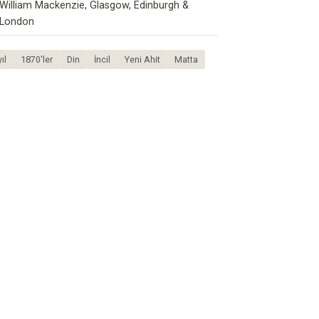
William Mackenzie, Glasgow, Edinburgh &
London
ıl
1870'ler
Din
İncil
Yeni Ahit
Matta