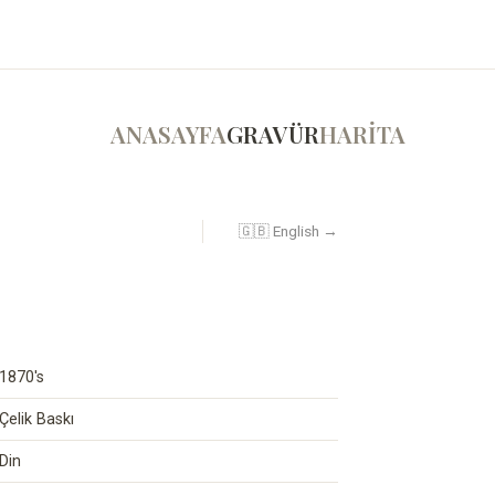
ANASAYFA
GRAVÜR
HARİTA
🇬🇧 English →
1870's
Çelik Baskı
Din