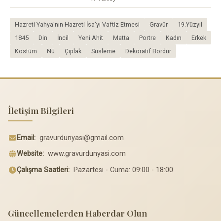
Hazreti Yahya'nın Hazreti İsa'yı Vaftiz Etmesi
Gravür
19.Yüzyıl
1845
Din
İncil
Yeni Ahit
Matta
Portre
Kadın
Erkek
Kostüm
Nü
Çıplak
Süsleme
Dekoratif Bordür
İletişim Bilgileri
Email:
gravurdunyasi@gmail.com
Website:
www.gravurdunyasi.com
Çalışma Saatleri:
Pazartesi - Cuma: 09:00 - 18:00
Güncellemelerden Haberdar Olun