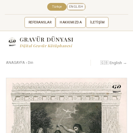
Türkçe
ENGLISH
REFERANSLAR
HAKKIMIZDA
İLETİŞİM
GRAVÜR DÜNYASI
Dijital Gravür Kütüphanesi
🇬🇧 English →
ANASAYFA
›
Din