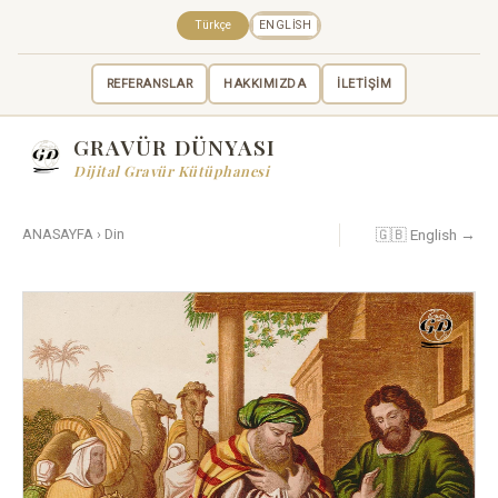
Türkçe
ENGLISH
REFERANSLAR
HAKKIMIZDA
İLETİŞİM
GRAVÜR DÜNYASI
Dijital Gravür Kütüphanesi
🇬🇧 English →
ANASAYFA
›
Din