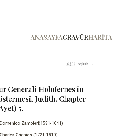
ANASAYFA
GRAVÜR
HARİTA
🇬🇧 English →
sur Generali Holofernes'in
stermesi, Judith, Chapter
Ayet) 5.
Domenico Zampieri(1581-1641)
Charles Grignion (1721-1810)