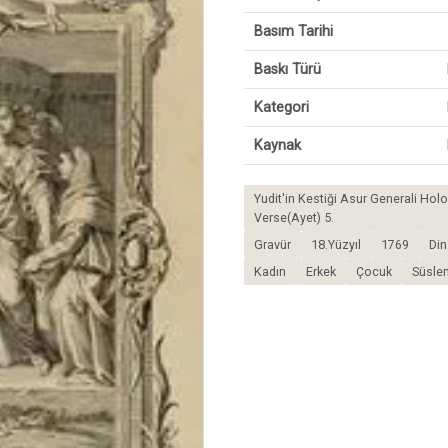
Basım Tarihi
Baskı Türü
Kategori
Kaynak
Yudit'in Kestiği Asur Generali Hol
Verse(Ayet) 5.
Gravür
18.Yüzyıl
1769
Din
Kadın
Erkek
Çocuk
Süsle