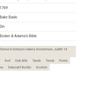
1769
Bakır Baskı
Din
Boden & Adams's Bible
ofernes'in Kafasını Hakına Göstermesi, Judith 14.
İncil
Eski Ahit
Tanah
Tevrat
Portre
me
Dekoratif Bordür
Kostüm