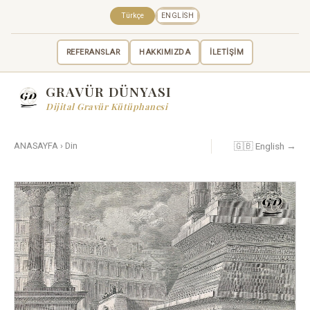
Türkçe
ENGLISH
REFERANSLAR
HAKKIMIZDA
İLETİŞİM
GRAVÜR DÜNYASI
Dijital Gravür Kütüphanesi
🇬🇧 English →
ANASAYFA
›
Din