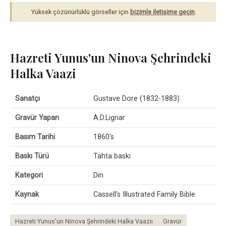
Yüksek çözünürlüklü görseller için
bizimle iletişime geçin
.
Hazreti Yunus'un Ninova Şehrindeki
Halka Vaazi
Sanatçı
Gustave Dore (1832-1883)
Gravür Yapan
A.D.Lignar
Basım Tarihi
1860's
Baskı Türü
Tahta baskı
Kategori
Din
Kaynak
Cassell's Illustrated Family Bible
Hazreti Yunus'un Ninova Şehrindeki Halka Vaaziı
Gravür