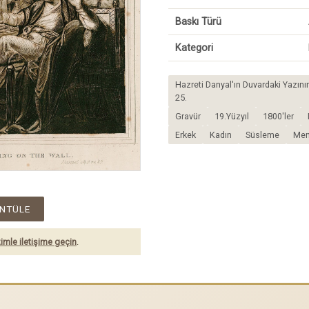
Baskı Türü
Kategori
Hazreti Danyal'ın Duvardaki Yazını
25.
Gravür
19.Yüzyıl
1800'ler
Erkek
Kadın
Süsleme
Me
NTÜLE
imle iletişime geçin
.