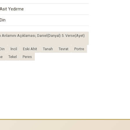
Asit Yedirme
Din
n Anlamını Açıklaması, Daniel(Danyal) 5. Verse(Ayet)
Din
İncil
Eski Ahit
Tanah
Tevrat
Portre
ne
Tekel
Peres