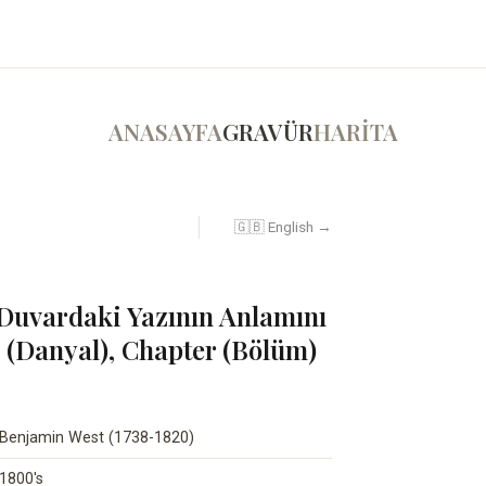
ANASAYFA
GRAVÜR
HARİTA
🇬🇧 English →
 Duvardaki Yazının Anlamını
 (Danyal), Chapter (Bölüm)
Benjamin West (1738-1820)
1800's