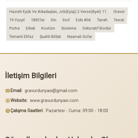
Hazreti Eyüb Ve Arkadaşları, Job(Eyüp) 2.Verse(Ayet) 11.
Gravür
19.Yüzyıl
1830'lar
Din
İncil
Eski Ahit
Tanah
Tevrat
Portre
Erkek
Kostüm
Süsleme
Dekoratif Bordür
Temanlı Elifaz
Şuahlı Bildat
Naamalı Sofar
İletişim Bilgileri
Email:
gravurdunyasi@gmail.com
Website:
www.gravurdunyasi.com
Çalışma Saatleri:
Pazartesi - Cuma: 09:00 - 18:00