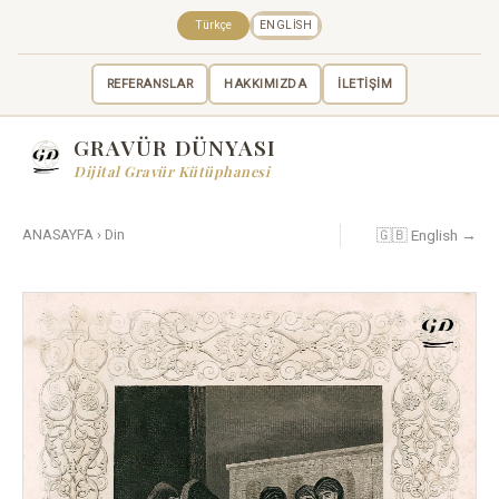
Türkçe
ENGLISH
REFERANSLAR
HAKKIMIZDA
İLETİŞİM
GRAVÜR DÜNYASI
Dijital Gravür Kütüphanesi
🇬🇧 English →
ANASAYFA
›
Din