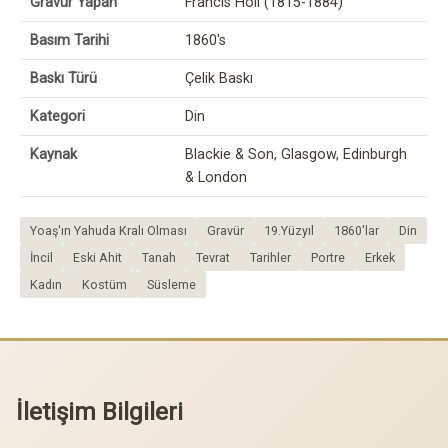
Gravür Yapan
Francis Holl (1815-1884)
Basım Tarihi
1860's
Baskı Türü
Çelik Baskı
Kategori
Din
Kaynak
Blackie & Son, Glasgow, Edinburgh
& London
Yoaş'ın Yahuda Kralı Olması
Gravür
19.Yüzyıl
1860'lar
Din
İncil
Eski Ahit
Tanah
Tevrat
Tarihler
Portre
Erkek
Kadın
Kostüm
Süsleme
İletişim Bilgileri