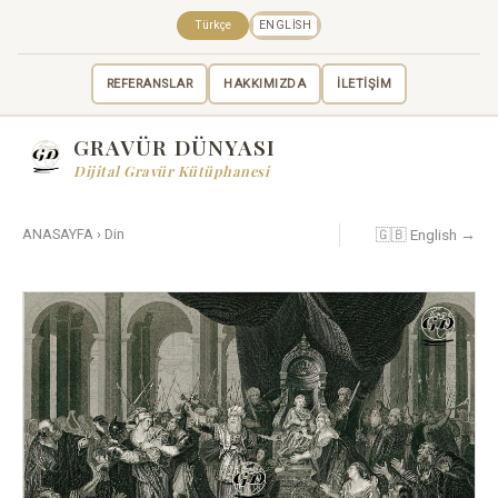
Türkçe
ENGLISH
REFERANSLAR
HAKKIMIZDA
İLETİŞİM
GRAVÜR DÜNYASI
Dijital Gravür Kütüphanesi
🇬🇧 English →
ANASAYFA
›
Din