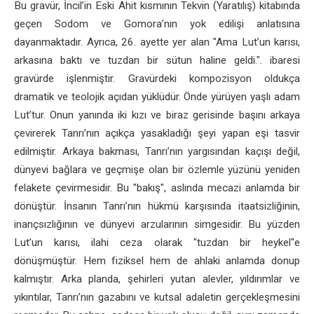
Bu gravür, İncil’in Eski Ahit kısmının Tekvin (Yaratılış) kitabında
geçen Sodom ve Gomora’nın yok edilişi anlatısına
dayanmaktadır. Ayrıca, 26. ayette yer alan "Ama Lut’un karısı,
arkasına baktı ve tuzdan bir sütun haline geldi.". ibaresi
gravürde işlenmiştir. Gravürdeki kompozisyon oldukça
dramatik ve teolojik açıdan yüklüdür. Önde yürüyen yaşlı adam
Lut’tur. Onun yanında iki kızı ve biraz gerisinde başını arkaya
çevirerek Tanrı’nın açıkça yasakladığı şeyi yapan eşi tasvir
edilmiştir. Arkaya bakması, Tanrı’nın yargısından kaçışı değil,
dünyevi bağlara ve geçmişe olan bir özlemle yüzünü yeniden
felakete çevirmesidir. Bu "bakış", aslında mecazi anlamda bir
dönüştür. İnsanın Tanrı’nın hükmü karşısında itaatsizliğinin,
inançsızlığının ve dünyevi arzularının simgesidir. Bu yüzden
Lut’un karısı, ilahi ceza olarak "tuzdan bir heykel"e
dönüşmüştür. Hem fiziksel hem de ahlaki anlamda donup
kalmıştır. Arka planda, şehirleri yutan alevler, yıldırımlar ve
yıkıntılar, Tanrı’nın gazabını ve kutsal adaletin gerçekleşmesini