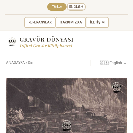
Türkçe
ENGLISH
REFERANSLAR
HAKKIMIZDA
İLETİŞİM
GRAVÜR DÜNYASI
Dijital Gravür Kütüphanesi
🇬🇧 English →
ANASAYFA
›
Din