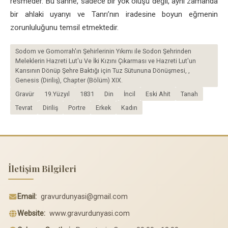
resmeder. Bu sahne, sadece bir yok oluşu değil, aynı zamanda
bir ahlaki uyarıyı ve Tanrı’nın iradesine boyun eğmenin
zorunluluğunu temsil etmektedir.
Sodom ve Gomorrah'ın Şehirlerinin Yıkımı ile Sodon Şehrinden
Meleklerin Hazreti Lut'u Ve İki Kızını Çıkarması ve Hazreti Lut'un
Karısının Dönüp Şehre Baktığı için Tuz Sütununa Dönüşmesi, ,
Genesis (Diriliş), Chapter (Bölüm) XIX.
Gravür
19.Yüzyıl
1831
Din
İncil
Eski Ahit
Tanah
Tevrat
Diriliş
Portre
Erkek
Kadın
İletişim Bilgileri
Email:
gravurdunyasi@gmail.com
Website:
www.gravurdunyasi.com