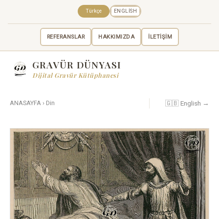
Türkçe
ENGLISH
REFERANSLAR
HAKKIMIZDA
İLETİŞİM
GRAVÜR DÜNYASI
Dijital Gravür Kütüphanesi
🇬🇧 English →
ANASAYFA
›
Din