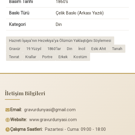
Basım Tarihi
1860's
Baskı Türü
Çelik Baskı (Arkası Yazılı)
Kategori
Din
Hazreti İşaya'nın Hezekiya'ya Ölümün Yaklaştığını Söylemesi
Gravür
19.Yüzyıl
1860'lar
Din
İncil
Eski Ahit
Tanah
Tevrat
Krallar
Portre
Erkek
Kostüm
İletişim Bilgileri
Email:
gravurdunyasi@gmail.com
Website:
www.gravurdunyasi.com
Çalışma Saatleri:
Pazartesi - Cuma: 09:00 - 18:00