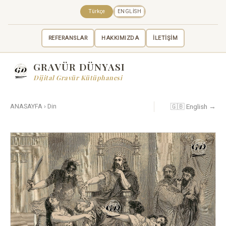
Türkçe
ENGLISH
REFERANSLAR
HAKKIMIZDA
İLETİŞİM
GRAVÜR DÜNYASI
Dijital Gravür Kütüphanesi
🇬🇧 English →
ANASAYFA
›
Din