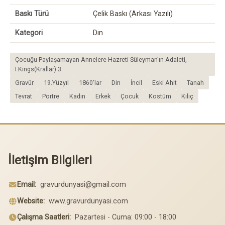
Baskı Türü
Çelik Baskı (Arkası Yazılı)
Kategori
Din
Çocuğu Paylaşamayan Annelere Hazreti Süleyman'ın Adaleti,
I.Kings(Krallar) 3.
Gravür
19.Yüzyıl
1860'lar
Din
İncil
Eski Ahit
Tanah
Tevrat
Portre
Kadın
Erkek
Çocuk
Kostüm
Kılıç
İletişim Bilgileri
Email:
gravurdunyasi@gmail.com
Website:
www.gravurdunyasi.com
Çalışma Saatleri:
Pazartesi - Cuma: 09:00 - 18:00