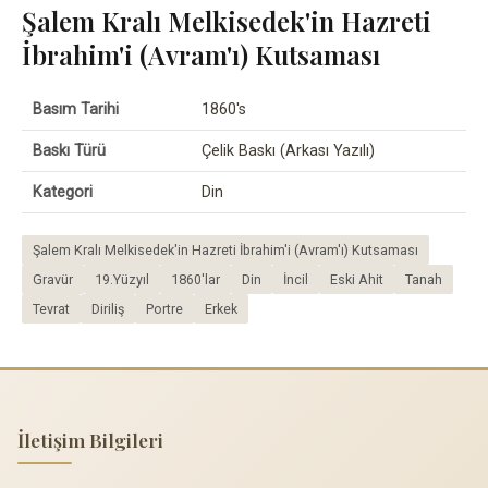
Şalem Kralı Melkisedek'in Hazreti
İbrahim'i (Avram'ı) Kutsaması
Basım Tarihi
1860's
Baskı Türü
Çelik Baskı (Arkası Yazılı)
Kategori
Din
Şalem Kralı Melkisedek'in Hazreti İbrahim'i (Avram'ı) Kutsaması
Gravür
19.Yüzyıl
1860'lar
Din
İncil
Eski Ahit
Tanah
Tevrat
Diriliş
Portre
Erkek
İletişim Bilgileri