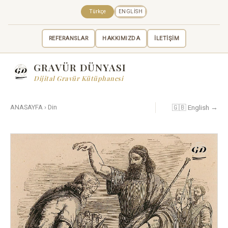
Türkçe
ENGLISH
REFERANSLAR
HAKKIMIZDA
İLETİŞİM
GRAVÜR DÜNYASI
Dijital Gravür Kütüphanesi
🇬🇧 English →
ANASAYFA
›
Din