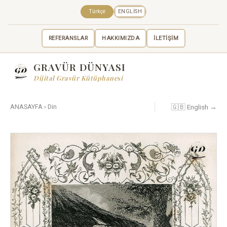
Türkçe
ENGLISH
REFERANSLAR
HAKKIMIZDA
İLETİŞİM
GRAVÜR DÜNYASI
Dijital Gravür Kütüphanesi
🇬🇧 English →
ANASAYFA
›
Din