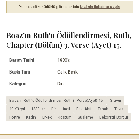
Yüksek çözünürlüklü görseller için
bizimle iletişime geçin
.
Boaz'ın Ruth'u Ödüllendirmesi, Ruth,
Chapter (Bölüm) 3. Verse (Ayet) 15.
Basım Tarihi
1830's
Baskı Türü
Çelik Baskı
Kategori
Din
Boaz'ın Ruth'u Ödüllendirmesi, Ruth 3. Verse(Ayet) 15.
Gravür
19.Yüzyıl
1830'lar
Din
İncil
Eski Ahit
Tanah
Tevrat
Portre
Kadın
Erkek
Kostüm
Süsleme
Dekoratif Bordür