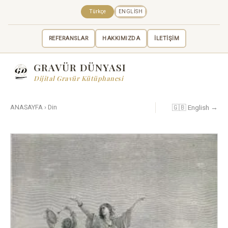
Türkçe
ENGLISH
REFERANSLAR
HAKKIMIZDA
İLETİŞİM
GRAVÜR DÜNYASI
Dijital Gravür Kütüphanesi
🇬🇧 English →
ANASAYFA
›
Din