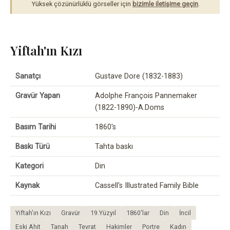
Yüksek çözünürlüklü görseller için
bizimle iletişime geçin
.
Yiftah'ın Kızı
Sanatçı
Gustave Dore (1832-1883)
Gravür Yapan
Adolphe François Pannemaker
(1822-1890)-A.Doms
Basım Tarihi
1860's
Baskı Türü
Tahta baskı
Kategori
Din
Kaynak
Cassell's Illustrated Family Bible
Yiftah'ın Kızı
Gravür
19.Yüzyıl
1860'lar
Din
İncil
Eski Ahit
Tanah
Tevrat
Hakimler
Portre
Kadın