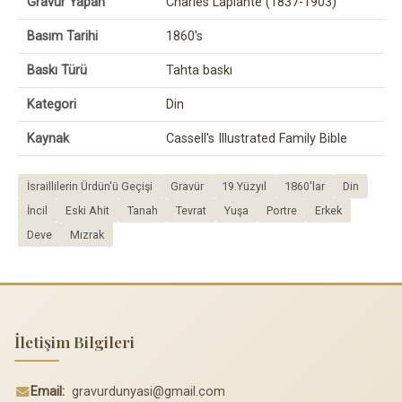
Gravür Yapan
Charles Laplante (1837-1903)
Basım Tarihi
1860's
Baskı Türü
Tahta baskı
Kategori
Din
Kaynak
Cassell's Illustrated Family Bible
İsraillilerin Ürdün'ü Geçişi
Gravür
19.Yüzyıl
1860'lar
Din
İncil
Eski Ahit
Tanah
Tevrat
Yuşa
Portre
Erkek
Deve
Mızrak
İletişim Bilgileri
Email:
gravurdunyasi@gmail.com