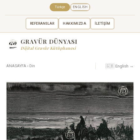
Türkçe
ENGLISH
REFERANSLAR
HAKKIMIZDA
İLETİŞİM
GRAVÜR DÜNYASI
Dijital Gravür Kütüphanesi
🇬🇧 English →
ANASAYFA
›
Din