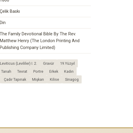
1860
Çelik Baskı
Din
The Family Devotional Bible By The Rev.
Matthew Henry (The London Printing And
Publishing Company Limited)
viticus (Levililer) I. 2.
Gravür
19.Yüzyıl
Tanah
Tevrat
Portre
Erkek
Kadın
Çadır Tapınak
Mişkan
Kilise
Sinagog