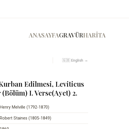
ANASAYFA
GRAVÜR
HARİTA
🇬🇧 English →
Kurban Edilmesi, Leviticus
r (Bölüm) I. Verse(Ayet) 2.
Henry Melville (1792-1870)
Robert Staines (1805-1849)