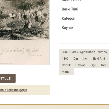
Basım Tarihi
Baskı Türü
Kategori
Kaynak
Sunu Olarak Sığır Kurban Edilmesi, Le
1860
Din
İncil
Eski Ahit
Çocuk
Hayvan
Sığır
Keçi
Mimari
NTÜLE
imle iletişime geçin
.