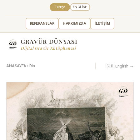
Türkçe
ENGLISH
REFERANSLAR
HAKKIMIZDA
İLETİŞİM
GRAVÜR DÜNYASI
Dijital Gravür Kütüphanesi
🇬🇧 English →
ANASAYFA
›
Din