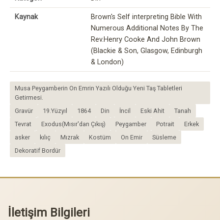
Kaynak
Brown's Self interpreting Bible With
Numerous Additional Notes By The
Rev.Henry Cooke And John Brown
(Blackie & Son, Glasgow, Edinburgh
& London)
Musa Peygamberin On Emrin Yazılı Olduğu Yeni Taş Tabletleri
Getirmesi.
Gravür
19.Yüzyıl
1864
Din
İncil
Eski Ahit
Tanah
Tevrat
Exodus(Mısır'dan Çıkış)
Peygamber
Potrait
Erkek
asker
kılıç
Mızrak
Kostüm
On Emir
Süsleme
Dekoratif Bordür
İletişim Bilgileri