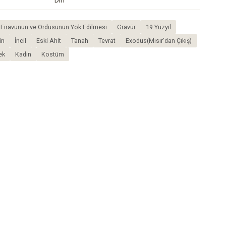
Din
e Firavunun ve Ordusunun Yok Edilmesi
Gravür
19.Yüzyıl
in
İncil
Eski Ahit
Tanah
Tevrat
Exodus(Mısır'dan Çıkış)
ek
Kadın
Kostüm