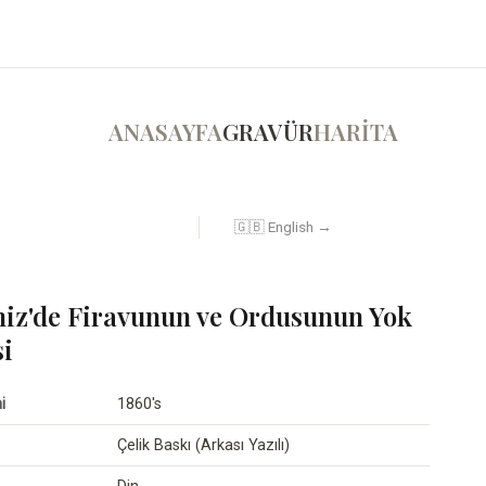
ANASAYFA
GRAVÜR
HARİTA
🇬🇧 English →
niz'de Firavunun ve Ordusunun Yok
i
i
1860's
Çelik Baskı (Arkası Yazılı)