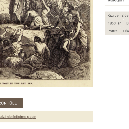
Kategori
Kızıldeniz'd
1860'lar
D
Portre
Erk
RÜNTÜLE
bizimle iletişime geçin
.