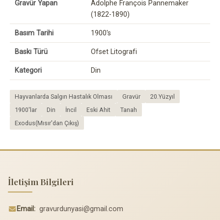
Gravür Yapan
Adolphe François Pannemaker
(1822-1890)
Basım Tarihi
1900's
Baskı Türü
Ofset Litografi
Kategori
Din
Hayvanlarda Salgın Hastalık Olması
Gravür
20.Yüzyıl
1900'lar
Din
İncil
Eski Ahit
Tanah
Exodus(Mısır'dan Çıkış)
İletişim Bilgileri
Email:
gravurdunyasi@gmail.com