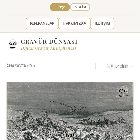
Türkçe
ENGLISH
REFERANSLAR
HAKKIMIZDA
İLETİŞİM
GRAVÜR DÜNYASI
Dijital Gravür Kütüphanesi
🇬🇧 English →
ANASAYFA
›
Din