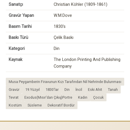
Sanatçı
Christian Köhler (1809-1861)
Gravür Yapan
W.M.Dove
Basım Tarihi
1830's
Baskı Türü
Çelik Baskı
Kategori
Din
Kaynak
The London Printing And Publishing
Company
Musa Peygamberin Firavunun Kızı Tarafından Nil Nehrinde Bulunması
Gravür
19.Yüzyıl
1830'lar
Din
İncil
Eski Ahit
Tanah
Tevrat
Exodus(Mısır'dan Çıkış)Portre
Kadın
Çocuk
Kostüm
Süsleme
Dekoratif Bordür