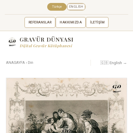
Türkçe
ENGLISH
REFERANSLAR
HAKKIMIZDA
İLETİŞİM
GRAVÜR DÜNYASI
Dijital Gravür Kütüphanesi
🇬🇧 English →
ANASAYFA
›
Din