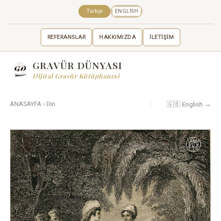
Türkçe
ENGLISH
REFERANSLAR
HAKKIMIZDA
İLETİŞİM
GRAVÜR DÜNYASI
Dijital Gravür Kütüphanesi
🇬🇧 English →
ANASAYFA
›
Din