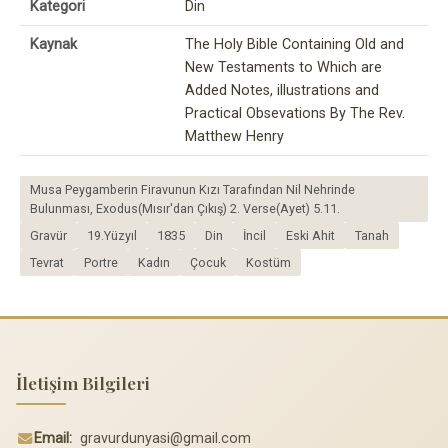
Kategori
Din
Kaynak
The Holy Bible Containing Old and
New Testaments to Which are
Added Notes, illustrations and
Practical Obsevations By The Rev.
Matthew Henry
Musa Peygamberin Firavunun Kızı Tarafından Nil Nehrinde
Bulunması, Exodus(Mısır'dan Çıkış) 2. Verse(Ayet) 5.11.
Gravür
19.Yüzyıl
1835
Din
İncil
Eski Ahit
Tanah
Tevrat
Portre
Kadın
Çocuk
Kostüm
İletişim Bilgileri
Email:
gravurdunyasi@gmail.com