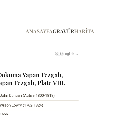
ANASAYFA
GRAVÜR
HARİTA
🇬🇧 English →
 Dokuma Yapan Tezgah,
pan Tezgah, Plate VIII.
John Duncan (Active 1800-1818)
Wilson Lowry (1762-1824)