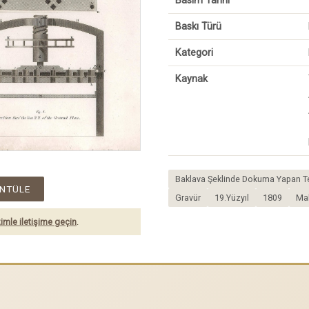
Basım Tarihi
Baskı Türü
Kategori
Kaynak
Baklava Şeklinde Dokuma Yapan Te
NTÜLE
Gravür
19.Yüzyıl
1809
Ma
imle iletişime geçin
.