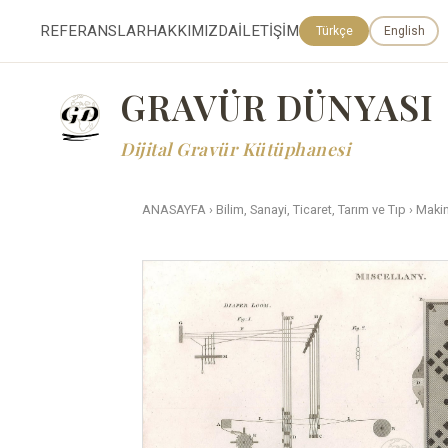
REFERANSLAR
HAKKIMIZDA
İLETİŞİM
Türkçe
English
GRAVÜR DÜNYASI
Dijital Gravür Kütüphanesi
ANASAYFA
›
Bilim, Sanayi, Ticaret, Tarım ve Tıp
›
Makin