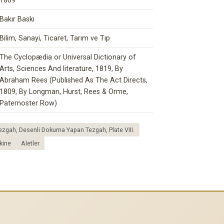
1809
Bakır Baskı
Bilim, Sanayi, Ticaret, Tarım ve Tıp
The Cyclopædia or Universal Dictionary of
Arts, Sciences And literature, 1819, By
Abraham Rees (Published As The Act Directs,
1809, By Longman, Hurst, Rees & Orme,
Paternoster Row)
zgah, Desenli Dokuma Yapan Tezgah, Plate VIII.
kine
Aletler