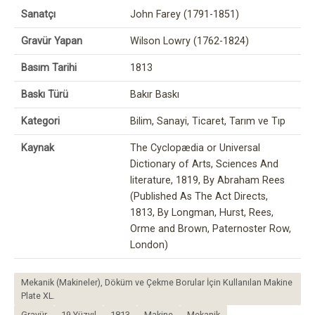
Sanatçı
John Farey (1791-1851)
Gravür Yapan
Wilson Lowry (1762-1824)
Basım Tarihi
1813
Baskı Türü
Bakır Baskı
Kategori
Bilim, Sanayi, Ticaret, Tarım ve Tıp
Kaynak
The Cyclopædia or Universal
Dictionary of Arts, Sciences And
literature, 1819, By Abraham Rees
(Published As The Act Directs,
1813, By Longman, Hurst, Rees,
Orme and Brown, Paternoster Row,
London)
Mekanik (Makineler), Döküm ve Çekme Borular İçin Kullanılan Makine
Plate XL.
Gravür
19.Yüzyıl
1813
Makine
Mekanik