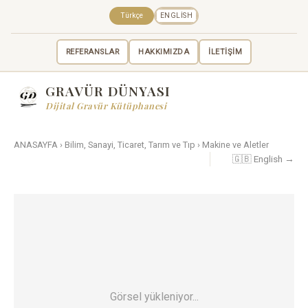
Türkçe
ENGLISH
REFERANSLAR
HAKKIMIZDA
İLETİŞİM
GRAVÜR DÜNYASI
Dijital Gravür Kütüphanesi
ANASAYFA
›
Bilim, Sanayi, Ticaret, Tarım ve Tıp
›
Makine ve Aletler
🇬🇧 English →
Görsel yükleniyor...