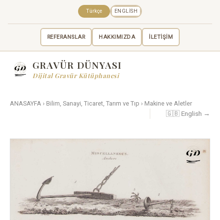
Türkçe
ENGLISH
REFERANSLAR
HAKKIMIZDA
İLETİŞİM
GRAVÜR DÜNYASI
Dijital Gravür Kütüphanesi
ANASAYFA
›
Bilim, Sanayi, Ticaret, Tarım ve Tıp
›
Makine ve Aletler
🇬🇧 English →