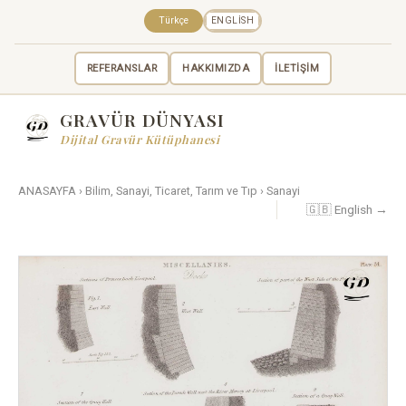
Türkçe
ENGLISH
REFERANSLAR
HAKKIMIZDA
İLETİŞİM
GRAVÜR DÜNYASI
Dijital Gravür Kütüphanesi
ANASAYFA
›
Bilim, Sanayi, Ticaret, Tarım ve Tıp
›
Sanayi
🇬🇧 English →