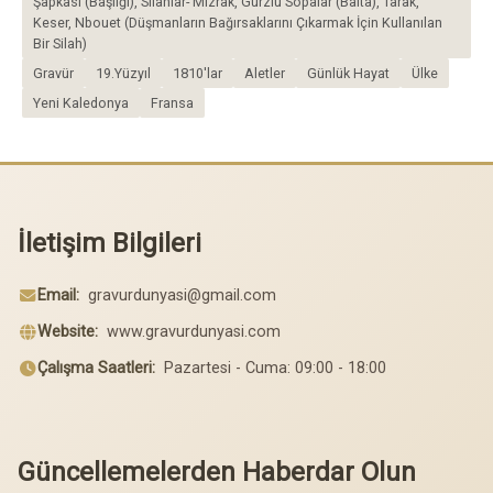
Şapkası (Başlığı), Silahlar- Mızrak, Gürzlü Sopalar (Balta), Tarak,
Keser, Nbouet (Düşmanların Bağırsaklarını Çıkarmak İçin Kullanılan
Bir Silah)
Gravür
19.Yüzyıl
1810'lar
Aletler
Günlük Hayat
Ülke
Yeni Kaledonya
Fransa
İletişim Bilgileri
Email:
gravurdunyasi@gmail.com
Website:
www.gravurdunyasi.com
Çalışma Saatleri:
Pazartesi - Cuma: 09:00 - 18:00
Güncellemelerden Haberdar Olun