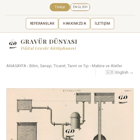
Türkçe
ENGLISH
REFERANSLAR
HAKKIMIZDA
İLETİŞİM
GRAVÜR DÜNYASI
Dijital Gravür Kütüphanesi
ANASAYFA
›
Bilim, Sanayi, Ticaret, Tarım ve Tıp
›
Makine ve Aletler
🇬🇧 English →