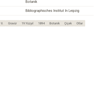
Botanik
Bibliographisches Institut In Leipzig
 II.
Gravür
19.Yüzyıl
1894
Botanik
Çiçek
Otlar