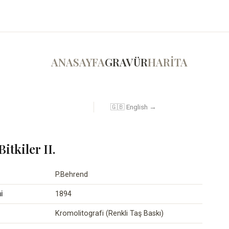
ANASAYFA
GRAVÜR
HARİTA
🇬🇧 English →
Bitkiler II.
P.Behrend
i
1894
Kromolitografi (Renkli Taş Baskı)