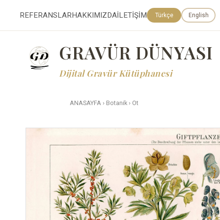
REFERANSLAR
HAKKIMIZDA
İLETİŞİM
Türkçe
English
GRAVÜR DÜNYASI
Dijital Gravür Kütüphanesi
ANASAYFA
›
Botanik
›
Ot