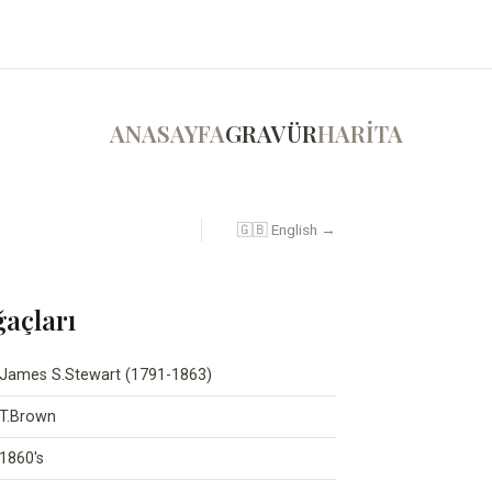
ANASAYFA
GRAVÜR
HARİTA
🇬🇧 English →
açları
James S.Stewart (1791-1863)
T.Brown
1860's