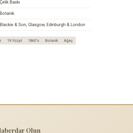
Çelik Baskı
Botanik
Blackie & Son, Glasgow, Edinburgh & London
r
19.Yüzyıl
1860's
Botanik
Ağaç
Haberdar Olun