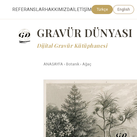
REFERANSLAR
HAKKIMIZDA
İLETİŞİM
Türkçe
English
GRAVÜR DÜNYASI
Dijital Gravür Kütüphanesi
ANASAYFA
›
Botanik
›
Ağaç