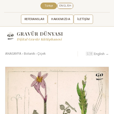
Türkçe
ENGLISH
REFERANSLAR
HAKKIMIZDA
İLETİŞİM
GRAVÜR DÜNYASI
Dijital Gravür Kütüphanesi
🇬🇧 English →
ANASAYFA
›
Botanik
›
Çiçek