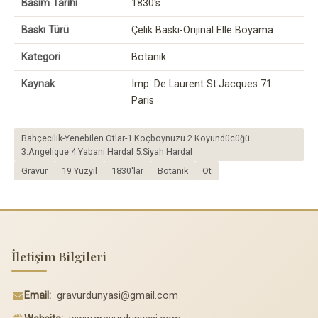
Basım Tarihi
1830's
Baskı Türü
Çelik Baskı-Orijinal Elle Boyama
Kategori
Botanik
Kaynak
Imp. De Laurent St.Jacques 71
Paris
Bahçecilik-Yenebilen Otlar-1.Koçboynuzu 2.Koyundücüğü
3.Angelique 4.Yabani Hardal 5.Siyah Hardal
Gravür
19 Yüzyıl
1830'lar
Botanik
Ot
İletişim Bilgileri
Email:
gravurdunyasi@gmail.com