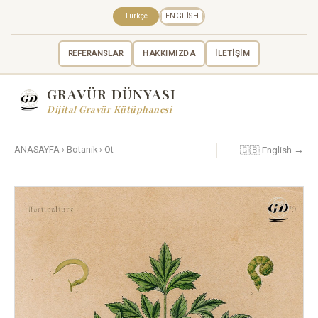
Türkçe
ENGLISH
REFERANSLAR
HAKKIMIZDA
İLETİŞİM
GRAVÜR DÜNYASI
Dijital Gravür Kütüphanesi
🇬🇧 English →
ANASAYFA
›
Botanik
›
Ot