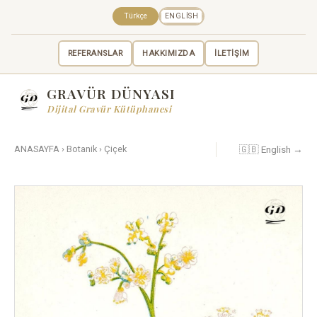
Türkçe
ENGLISH
REFERANSLAR
HAKKIMIZDA
İLETİŞİM
GRAVÜR DÜNYASI
Dijital Gravür Kütüphanesi
🇬🇧 English →
ANASAYFA
›
Botanik
›
Çiçek