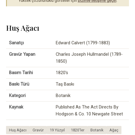
Yüksek çözünürlüklü görseller için
bizimle iletişime geçin
.
Huş Ağacı
Sanatçı
Edward Calvert (1799-1883)
Gravür Yapan
Charles Joseph Hullmandel (1789-
1850)
Basım Tarihi
1820's
Baskı Türü
Taş Baskı
Kategori
Botanik
Kaynak
Published As The Act Directs By
Hodgson & Co. 10 Newgate Street
Huş Ağacı
Gravür
19 Yüzyıl
1820'ler
Botanik
Ağaç