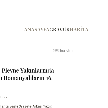
ANASAYFA
GRAVÜR
HARİTA
🇬🇧 English →
 Plevne Yakınlarında
n Romanyalıların 16.
1877
Tahta Baskı (Gazete-Arkası Yazılı)