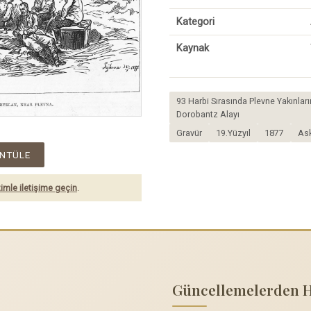
Kategori
Kaynak
93 Harbi Sırasında Plevne Yakınlar
Dorobantz Alayı
Gravür
19.Yüzyıl
1877
Ask
NTÜLE
imle iletişime geçin
.
Güncellemelerden 