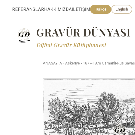
REFERANSLAR
HAKKIMIZDA
İLETİŞİM
Türkçe
English
GRAVÜR DÜNYASI
Dijital Gravür Kütüphanesi
ANASAYFA
›
Askeriye
›
1877-1878 Osmanlı-Rus Savaşı