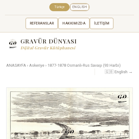
Türkçe
ENGLISH
REFERANSLAR
HAKKIMIZDA
İLETİŞİM
GRAVÜR DÜNYASI
Dijital Gravür Kütüphanesi
ANASAYFA
›
Askeriye
›
1877-1878 Osmanlı-Rus Savaşı (93 Harbi)
🇬🇧 English →