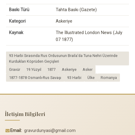
Baskı Türü
Tahta Baskı (Gazete)
Kategori
Askeriye
Kaynak
The İllustrated London News (July
07 1877)
93 Harbi Sırasında Rus Ordusunun Braila'da Tuna Nehri Üzerinde
Kurdukları Köprüden Geçişleri
Gravür
19.Yüzyıl
1877
Askeriye
Asker
1877-1878 Osmanlı-Rus Savaşı
93 Harbi
Ülke
Romanya
İletişim Bilgileri
Email:
gravurdunyasi@gmail.com