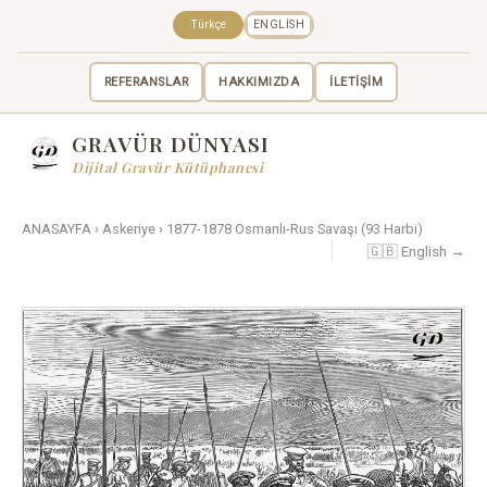
Türkçe
ENGLISH
REFERANSLAR
HAKKIMIZDA
İLETİŞİM
GRAVÜR DÜNYASI
Dijital Gravür Kütüphanesi
ANASAYFA
›
Askeriye
›
1877-1878 Osmanlı-Rus Savaşı (93 Harbi)
🇬🇧 English →