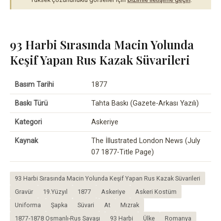
93 Harbi Sırasında Macin Yolunda
Keşif Yapan Rus Kazak Süvarileri
Basım Tarihi
1877
Baskı Türü
Tahta Baskı (Gazete-Arkası Yazılı)
Kategori
Askeriye
Kaynak
The İllustrated London News (July
07 1877-Title Page)
93 Harbi Sırasında Macin Yolunda Keşif Yapan Rus Kazak Süvarileri
Gravür
19.Yüzyıl
1877
Askeriye
Askeri Kostüm
Uniforma
Şapka
Süvari
At
Mızrak
1877-1878 Osmanlı-Rus Savaşı
93 Harbi
Ülke
Romanya