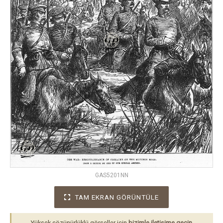
GAS5201NN
TAM EKRAN GÖRÜNTÜLE
Yüksek çözünürlüklü görseller için
bizimle iletişime geçin
.