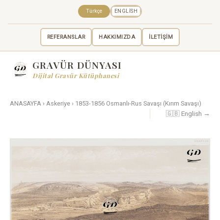
Türkçe
ENGLISH
REFERANSLAR
HAKKIMIZDA
İLETİŞİM
GRAVÜR DÜNYASI
Dijital Gravür Kütüphanesi
ANASAYFA
›
Askeriye
›
1853-1856 Osmanlı-Rus Savaşı (Kırım Savaşı)
🇬🇧 English →