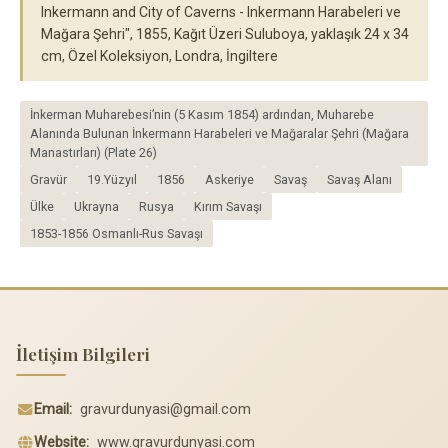
Inkermann and City of Caverns - Inkermann Harabeleri ve
Mağara Şehri", 1855, Kağıt Üzeri Suluboya, yaklaşık 24 x 34
cm, Özel Koleksiyon, Londra, İngiltere
İnkerman Muharebesi’nin (5 Kasım 1854) ardından, Muharebe
Alanında Bulunan İnkermann Harabeleri ve Mağaralar Şehri (Mağara
Manastırları) (Plate 26)
Gravür
19.Yüzyıl
1856
Askeriye
Savaş
Savaş Alanı
Ülke
Ukrayna
Rusya
Kırım Savaşı
1853-1856 Osmanlı-Rus Savaşı
İletişim Bilgileri
Email:
gravurdunyasi@gmail.com
Website:
www.gravurdunyasi.com