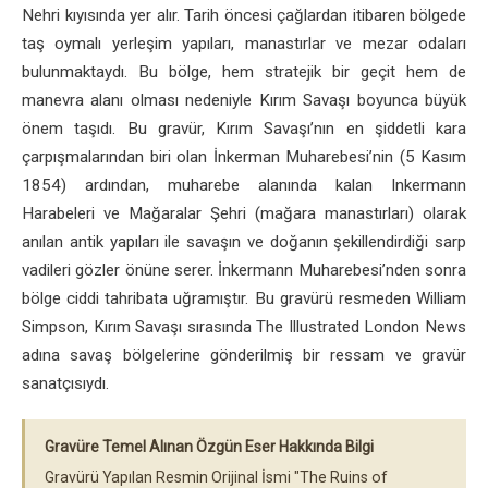
Nehri kıyısında yer alır. Tarih öncesi çağlardan itibaren bölgede
taş oymalı yerleşim yapıları, manastırlar ve mezar odaları
bulunmaktaydı. Bu bölge, hem stratejik bir geçit hem de
manevra alanı olması nedeniyle Kırım Savaşı boyunca büyük
önem taşıdı. Bu gravür, Kırım Savaşı’nın en şiddetli kara
çarpışmalarından biri olan İnkerman Muharebesi’nin (5 Kasım
1854) ardından, muharebe alanında kalan Inkermann
Harabeleri ve Mağaralar Şehri (mağara manastırları) olarak
anılan antik yapıları ile savaşın ve doğanın şekillendirdiği sarp
vadileri gözler önüne serer. İnkermann Muharebesi’nden sonra
bölge ciddi tahribata uğramıştır. Bu gravürü resmeden William
Simpson, Kırım Savaşı sırasında The Illustrated London News
adına savaş bölgelerine gönderilmiş bir ressam ve gravür
sanatçısıydı.
Gravüre Temel Alınan Özgün Eser Hakkında Bilgi
Gravürü Yapılan Resmin Orijinal İsmi "The Ruins of