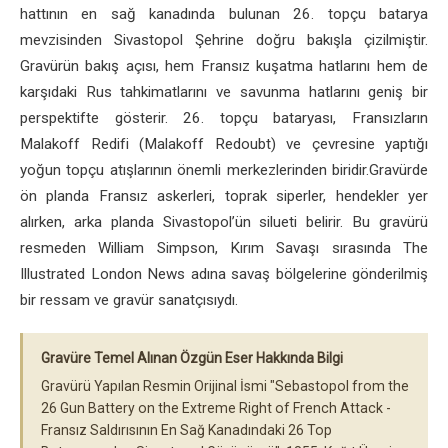
hattının en sağ kanadında bulunan 26. topçu batarya
mevzisinden Sivastopol Şehrine doğru bakışla çizilmiştir.
Gravürün bakış açısı, hem Fransız kuşatma hatlarını hem de
karşıdaki Rus tahkimatlarını ve savunma hatlarını geniş bir
perspektifte gösterir. 26. topçu bataryası, Fransızların
Malakoff Redifi (Malakoff Redoubt) ve çevresine yaptığı
yoğun topçu atışlarının önemli merkezlerinden biridir.Gravürde
ön planda Fransız askerleri, toprak siperler, hendekler yer
alırken, arka planda Sivastopol’ün silueti belirir. Bu gravürü
resmeden William Simpson, Kırım Savaşı sırasında The
Illustrated London News adına savaş bölgelerine gönderilmiş
bir ressam ve gravür sanatçısıydı.
Gravüre Temel Alınan Özgün Eser Hakkında Bilgi
Gravürü Yapılan Resmin Orijinal İsmi "Sebastopol from the
26 Gun Battery on the Extreme Right of French Attack -
Fransız Saldırısının En Sağ Kanadındaki 26 Top