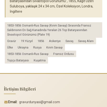
Bataryasından Sivastopol Görünümü", 1855, Kağıt Üzeri
Suluboya, yaklaşık 24 x 34 cm, Özel Koleksiyon, Londra,
İngiltere
1853-1856 Osmanlı-Rus Savaşı (Kırım Savaşı) Sırasında Fransız
Saldırısının En Sağ Kanadında Yeralan 26 Top Bataryasından
Sivastopol Görünümü (Plate 19)
Gravür
19.Yüzyıl
1856
Askeriye
Savaş
Savaş Alanı
Ülke
Ukrayna
Rusya
Kırım Savaşı
1853-1856 Osmanlı-Rus Savaşı
Fransız Ordusu
Topçu Bataryası
Kuşatma
İletişim Bilgileri
Email:
gravurdunyasi@gmail.com