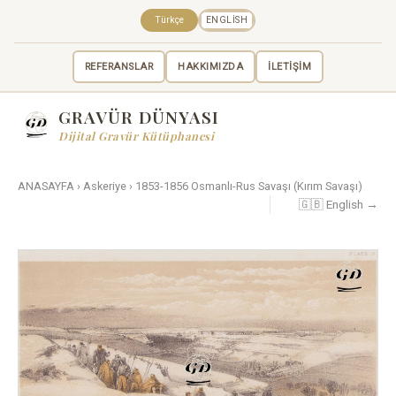
Türkçe
ENGLISH
REFERANSLAR
HAKKIMIZDA
İLETİŞİM
GRAVÜR DÜNYASI
Dijital Gravür Kütüphanesi
ANASAYFA
›
Askeriye
›
1853-1856 Osmanlı-Rus Savaşı (Kırım Savaşı)
🇬🇧 English →