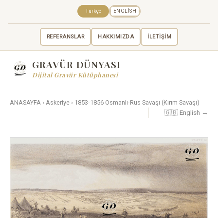
Türkçe
ENGLISH
REFERANSLAR
HAKKIMIZDA
İLETİŞİM
GRAVÜR DÜNYASI
Dijital Gravür Kütüphanesi
ANASAYFA
›
Askeriye
›
1853-1856 Osmanlı-Rus Savaşı (Kırım Savaşı)
🇬🇧 English →