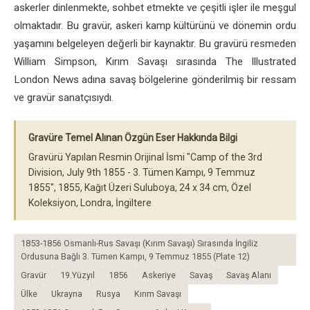
askerler dinlenmekte, sohbet etmekte ve çeşitli işler ile meşgul
olmaktadır. Bu gravür, askeri kamp kültürünü ve dönemin ordu
yaşamını belgeleyen değerli bir kaynaktır. Bu gravürü resmeden
William Simpson, Kırım Savaşı sırasında The Illustrated
London News adına savaş bölgelerine gönderilmiş bir ressam
ve gravür sanatçısıydı.
Gravüre Temel Alınan Özgün Eser Hakkında Bilgi
Gravürü Yapılan Resmin Orijinal İsmi "Camp of the 3rd
Division, July 9th 1855 - 3. Tümen Kampı, 9 Temmuz
1855", 1855, Kağıt Üzeri Suluboya, 24 x 34 cm, Özel
Koleksiyon, Londra, İngiltere
1853-1856 Osmanlı-Rus Savaşı (Kırım Savaşı) Sırasında İngiliz
Ordusuna Bağlı 3. Tümen Kampı, 9 Temmuz 1855 (Plate 12)
Gravür
19.Yüzyıl
1856
Askeriye
Savaş
Savaş Alanı
Ülke
Ukrayna
Rusya
Kırım Savaşı