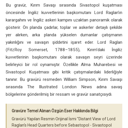
Bu gravür, Kırım Savaşı sırasında Sivastopol kuşatması
öncesinde İngiliz kuvvetlerinin başkomutanı Lord Raglan’ın
karargahını ve İngiliz askeri kampını uzaktan panoramik olarak
gösterir. Ön planda çadırlar, toplar ve askerler detaylı şekilde
yer alırken, arka planda yükselen dumanlar çatışmanın
yakınlığını ve savaşın şiddetini işaret eder. Lord Raglan
(FitzRoy Somerset, 1788–1855), Kırım’daki İngiliz
kuvvetlerinin başkomutanı olarak savaşın seyri üzerinde
belirleyici bir rol oynamıştır. Özellikle Alma Muharebesi ve
Sivastopol Kuşatması gibi kritik çatışmalardaki liderliğiyle
tanınır. Bu gravürü resmeden William Simpson, Kırım Savaşı
sırasında The Illustrated London News adına savaş
bölgelerine gönderilmiş bir ressam ve gravür sanatçısıydı.
Gravüre Temel Alınan Özgün Eser Hakkında Bilgi
Gravürü Yapılan Resmin Orijinal İsmi "Distant View of Lord
Raglan's Head Quarters before Sebastopol - Sivastopol