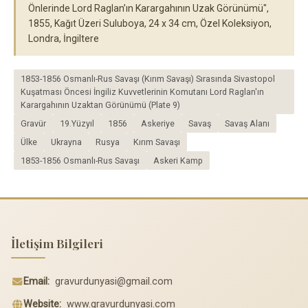
Önlerinde Lord Raglan’ın Karargahının Uzak Görünümü",
1855, Kağıt Üzeri Suluboya, 24 x 34 cm, Özel Koleksiyon,
Londra, İngiltere
1853-1856 Osmanlı-Rus Savaşı (Kırım Savaşı) Sırasında Sivastopol
Kuşatması Öncesi İngiliz Kuvvetlerinin Komutanı Lord Raglan'ın
Karargahının Uzaktan Görünümü (Plate 9)
Gravür
19.Yüzyıl
1856
Askeriye
Savaş
Savaş Alanı
Ülke
Ukrayna
Rusya
Kırım Savaşı
1853-1856 Osmanlı-Rus Savaşı
Askeri Kamp
İletişim Bilgileri
Email:
gravurdunyasi@gmail.com
Website:
www.gravurdunyasi.com