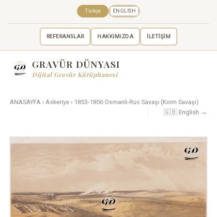
Türkçe
ENGLISH
REFERANSLAR
HAKKIMIZDA
İLETİŞİM
GRAVÜR DÜNYASI
Dijital Gravür Kütüphanesi
ANASAYFA
›
Askeriye
›
1853-1856 Osmanlı-Rus Savaşı (Kırım Savaşı)
🇬🇧 English →