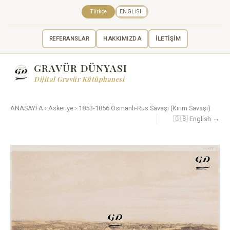
Türkçe
ENGLISH
REFERANSLAR
HAKKIMIZDA
İLETİŞİM
GRAVÜR DÜNYASI
Dijital Gravür Kütüphanesi
ANASAYFA
›
Askeriye
›
1853-1856 Osmanlı-Rus Savaşı (Kırım Savaşı)
🇬🇧 English →