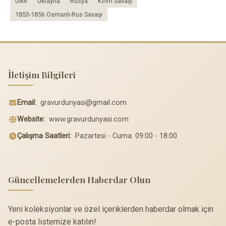
Ülke
Ukrayna
Rusya
Kırım Savaşı
1853-1856 Osmanlı-Rus Savaşı
İletişim Bilgileri
Email:
gravurdunyasi@gmail.com
Website:
www.gravurdunyasi.com
Çalışma Saatleri:
Pazartesi - Cuma: 09:00 - 18:00
Güncellemelerden Haberdar Olun
Yeni koleksiyonlar ve özel içeriklerden haberdar olmak için
e-posta listemize katılın!