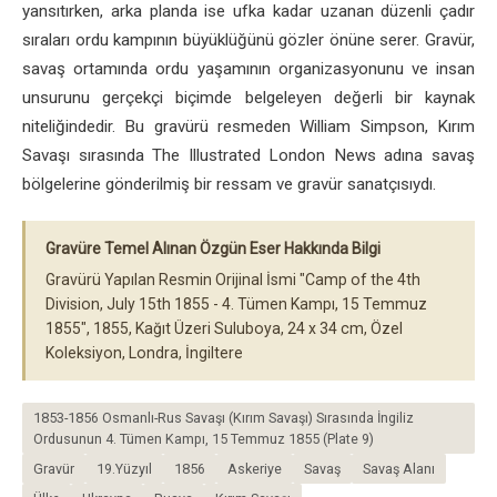
yansıtırken, arka planda ise ufka kadar uzanan düzenli çadır
sıraları ordu kampının büyüklüğünü gözler önüne serer. Gravür,
savaş ortamında ordu yaşamının organizasyonunu ve insan
unsurunu gerçekçi biçimde belgeleyen değerli bir kaynak
niteliğindedir. Bu gravürü resmeden William Simpson, Kırım
Savaşı sırasında The Illustrated London News adına savaş
bölgelerine gönderilmiş bir ressam ve gravür sanatçısıydı.
Gravüre Temel Alınan Özgün Eser Hakkında Bilgi
Gravürü Yapılan Resmin Orijinal İsmi "Camp of the 4th
Division, July 15th 1855 - 4. Tümen Kampı, 15 Temmuz
1855", 1855, Kağıt Üzeri Suluboya, 24 x 34 cm, Özel
Koleksiyon, Londra, İngiltere
1853-1856 Osmanlı-Rus Savaşı (Kırım Savaşı) Sırasında İngiliz
Ordusunun 4. Tümen Kampı, 15 Temmuz 1855 (Plate 9)
Gravür
19.Yüzyıl
1856
Askeriye
Savaş
Savaş Alanı