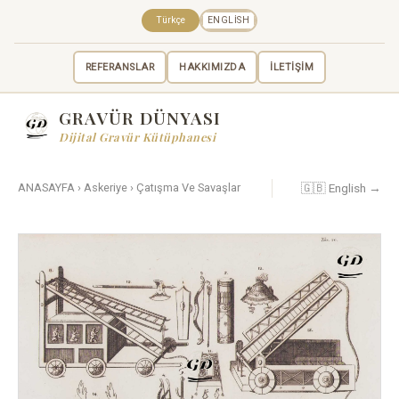
Türkçe
ENGLISH
REFERANSLAR
HAKKIMIZDA
İLETİŞİM
GRAVÜR DÜNYASI
Dijital Gravür Kütüphanesi
🇬🇧 English →
ANASAYFA
›
Askeriye
›
Çatışma Ve Savaşlar