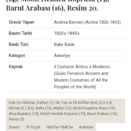
Barut Arabası (16), Resim 20.
Gravür Yapan
Andrea Bernieri (Active 1826-1843)
Basım Tarihi
1820's-1840's
Baskı Türü
Bakır Baskı
Kategori
Askeriye
Kaynak
il Costume Antico e Moderno..
(Giulio Ferrario's Ancient and
Modern Costumes of All the
Peoples of the World)
Eski Çin Silahları, Kalkan (1), Ok, Yay ve Ok Kılıfları (Kın) (2,3,4,5),
Mızrak (6,7,8,9), Balta (10), Miğfer (12), Mobil Kuşatma Aracı (13),
Ateş Başlatıcı (14), Mobil Hendek Köprüsü (15), Barut Arabası (16),
Resim 20.
Gravür
19 Yüzyıl
1820'ler-1840'lar
Askeriye