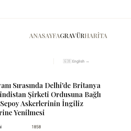
ANASAYFA
GRAVÜR
HARİTA
🇬🇧 English →
yanı Sırasında Delhi'de Britanya
ndistan Şirketi Ordusuna Bağlı
 Sepoy Askerlerinin İngiliz
rine Yenilmesi
i
1858