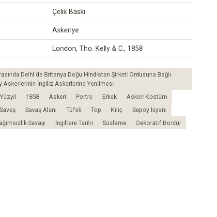
Çelik Baskı
Askeriye
London, Tho. Kelly & C., 1858
ırasında Delhi'de Britanya Doğu Hindistan Şirketi Ordusuna Bağlı
 Askerlerinin İngiliz Askerlerine Yenilmesi
Yüzyıl
1858
Askeri
Portre
Erkek
Askeri Kostüm
Savaş
Savaş Alanı
Tüfek
Top
Kılıç
Sepoy İsyanı
Bağımsızlık Savaşı
İngiltere Tarihi
Süsleme
Dekoratif Bordür