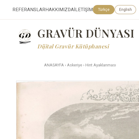
REFERANSLAR
HAKKIMIZDA
İLETİŞİM
Türkçe
English
GRAVÜR DÜNYASI
Dijital Gravür Kütüphanesi
ANASAYFA
›
Askeriye
›
Hint Ayaklanması