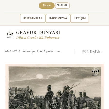
Türkçe
ENGLISH
REFERANSLAR
HAKKIMIZDA
İLETİŞİM
GRAVÜR DÜNYASI
Dijital Gravür Kütüphanesi
🇬🇧 English →
ANASAYFA
›
Askeriye
›
Hint Ayaklanması