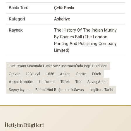
Baskı Türü
Çelik Baskı
Kategori
Askeriye
Kaynak
The History Of The Indian Mutiny
By Charles Ball (The London
Printing And Publishing Company
Limited)
Hint İsyanı Sırasında Lucknow Kuşatması'nda İngiliz Birlikleri
Gravür
19.Yüzyıl
1858
Askeri
Portre
Erkek
Askeri Kostüm
Uniforma
Tüfek
Top
Savaş Alanı
Sepoy İsyanı
Birinci Hint Bağımsızlık Savaşı
İngiltere Tarihi
İletişim Bilgileri