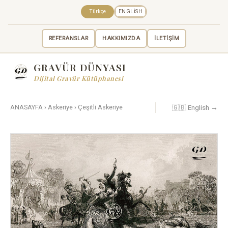
Türkçe
ENGLISH
REFERANSLAR
HAKKIMIZDA
İLETİŞİM
GRAVÜR DÜNYASI
Dijital Gravür Kütüphanesi
🇬🇧 English →
ANASAYFA
›
Askeriye
›
Çeşitli Askeriye