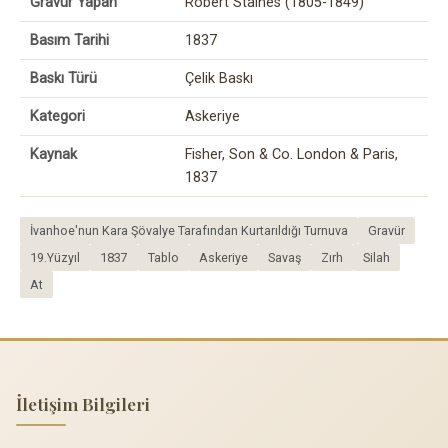
Gravür Yapan
Robert Staines (1805-1849)
Basım Tarihi
1837
Baskı Türü
Çelik Baskı
Kategori
Askeriye
Kaynak
Fisher, Son & Co. London & Paris,
1837
İvanhoe'nun Kara Şövalye Tarafından Kurtarıldığı Turnuva
Gravür
19.Yüzyıl
1837
Tablo
Askeriye
Savaş
Zırh
Silah
At
İletişim Bilgileri