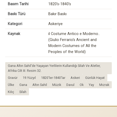
Basım Tarihi
1820's-1840's
Baskı Türü
Bakır Baskı
Kategori
Askeriye
Kaynak
il Costume Antico e Moderno..
(Giulio Ferrario's Ancient and
Modern Costumes of All the
Peoples of the World)
Gana Altın Sahil'de Yaşayan Yerlilerin Kullandığı Silah Ve Aletler,
Afrika Cilt III. Resim 32.
Gravür
19.Yüzyıl
1820'ler-1840'lar
Askeri
Günlük Hayat
Ülke
Gana
Altın Sahil
Müzik
Davul
Ok
Yay
Mızrak
Kılıç
Silah