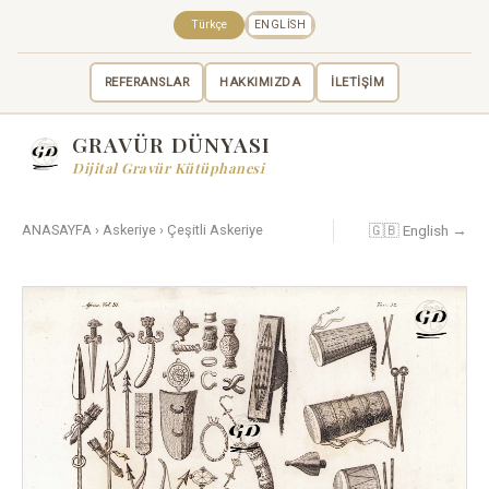
Türkçe
ENGLISH
REFERANSLAR
HAKKIMIZDA
İLETİŞİM
GRAVÜR DÜNYASI
Dijital Gravür Kütüphanesi
🇬🇧 English →
ANASAYFA
›
Askeriye
›
Çeşitli Askeriye